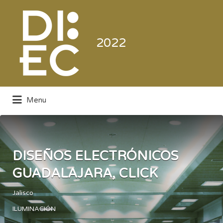
Buscar
por:
2022
Menu
Directorio de la Industria de la
Electrónica de Consumo y Comercial
DISEÑOS ELECTRÓNICOS
GUADALAJARA, CLICK
Jalisco
ILUMINACIÓN