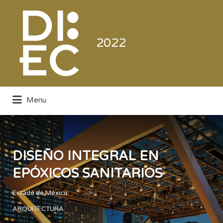
Buscar
por:
2022
Menu
Directorio de la Industria de la
Electrónica de Consumo y Comercial
DISEÑO INTEGRAL EN
EPÓXICOS SANITARIOS
Estado de México
ARQUITECTURA