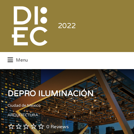
Buscar
por:
2022
Menu
Directorio de la Industria de la
Electrónica de Consumo y Comercial
DEPRO ILUMINACIÓN
Ciudad de México
ARQUITECTURA
0 Reviews