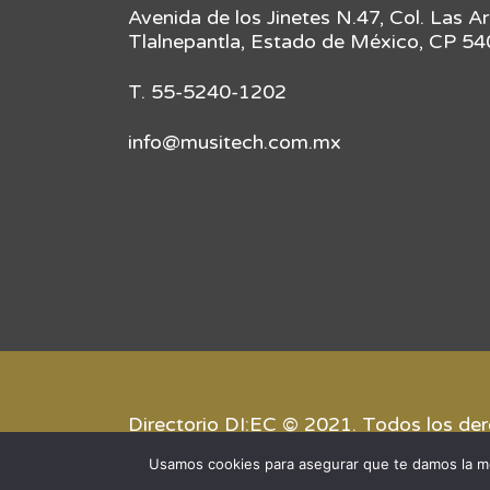
Avenida de los Jinetes N.47, Col. Las A
Tlalnepantla, Estado de México, CP 5
T. 55-5240-1202
info@musitech.com.mx
Directorio DI:EC © 2021. Todos los de
Usamos cookies para asegurar que te damos la me