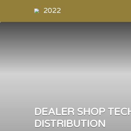
Buscar
2022
por:
Directorio
de la
Industria de
la
Electrónica
de
Consumo y
Comercial
DEALER SHOP TE
DISTRIBUTION