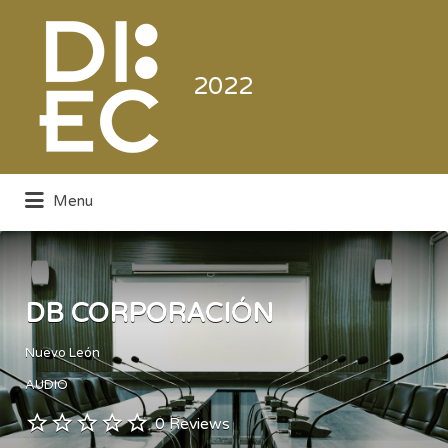
Buscar
por:
2022
Menu
Directorio de la Industria de la
Electrónica de Consumo y Comercial
DB CORPORACIÓN
Nuevo León
AUDIO
0 Reviews