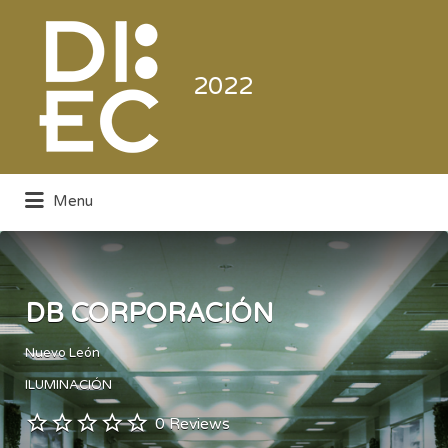
Buscar
por:
2022
Menu
Directorio de la Industria de la
Electrónica de Consumo y Comercial
DB CORPORACIÓN
Nuevo León
ILUMINACIÓN
0 Reviews