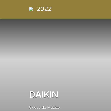
Buscar
2022
por:
Directorio
de la
Industria de
la
Electrónica
de
Consumo y
Comercial
DAIKIN
Ciudad de México