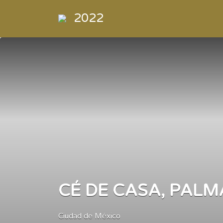
Buscar
2022
por:
Directorio
de la
Industria de
la
Electrónica
de
Consumo y
Comercial
CÉ DE CASA, PALM
Ciudad de México