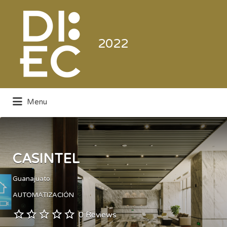
Buscar
por:
2022
Menu
Directorio de la Industria de la
Electrónica de Consumo y Comercial
CASINTEL
Guanajuato
AUTOMATIZACIÓN
0 Reviews