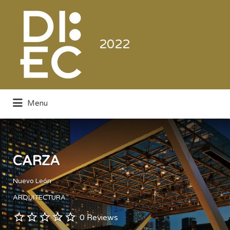
Buscar
por:
2022
Menu
Directorio de la Industria de la
Electrónica de Consumo y Comercial
CARZA
Nuevo León
ARQUITECTURA
0 Reviews