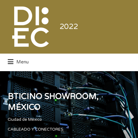
Buscar
por:
2022
Menu
Directorio de la Industria de la
Electrónica de Consumo y Comercial
BTICINO SHOWROOM,
MÉXICO
Ciudad de México
CABLEADO Y CONECTORES