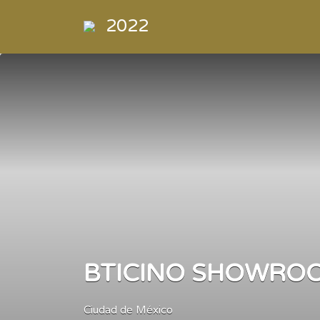
Buscar
2022
por:
Directorio
de la
Industria de
la
Electrónica
de
Consumo y
Comercial
BTICINO SHOWROO
Ciudad de México