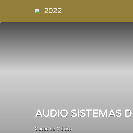
Buscar
2022
por:
Directorio
de la
Industria de
la
Electrónica
de
Consumo y
Comercial
AUDIO SISTEMAS D
Ciudad de México