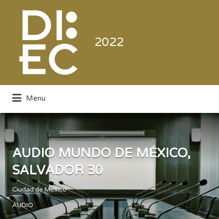
Buscar
por:
2022
Menu
Directorio de la Industria de la
Electrónica de Consumo y Comercial
AUDIO MUNDO DE MÉXICO,
SALVADOR 30
Ciudad de México
AUDIO