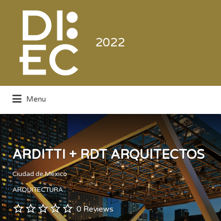
Buscar
por:
2022
Menu
Directorio de la Industria de la
Electrónica de Consumo y Comercial
ARDITTI + RDT ARQUITECTOS
Ciudad de México
ARQUITECTURA
0 Reviews