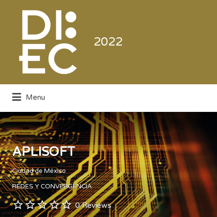
Buscar
por:
2022
Menu
Directorio de la Industria de la
Electrónica de Consumo y Comercial
APLISOFT
Ciudad de México
REDES Y CONVERGENCIA
0 Reviews