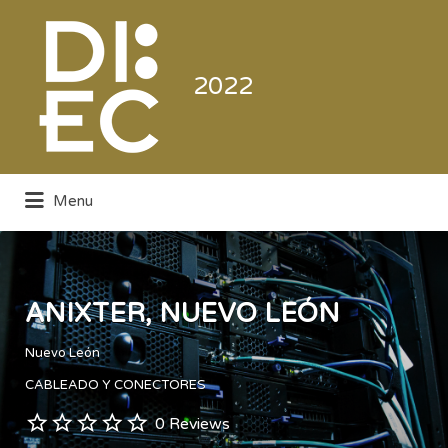
Buscar
por:
2022
Menu
Directorio de la Industria de la
Electrónica de Consumo y Comercial
ANIXTER, NUEVO LEÓN
Nuevo León
CABLEADO Y CONECTORES
0 Reviews