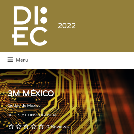
Buscar
por:
2022
Menu
Directorio de la Industria de la
Electrónica de Consumo y Comercial
3M MÉXICO
Ciudad de México
REDES Y CONVERGENCIA
0 Reviews