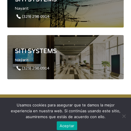
Nayarit
(329) 298 0914
SITI SYSTEMS
Nayarit
(329) 298 0914
Usamos cookies para asegurar que te damos la mejor
Directorio DI:EC © 2021. Todos los derechos reservados.
experiencia en nuestra web. Si continúas usando este sitio,
asumiremos que estás de acuerdo con ello.
Políticas de privacidad
Aceptar