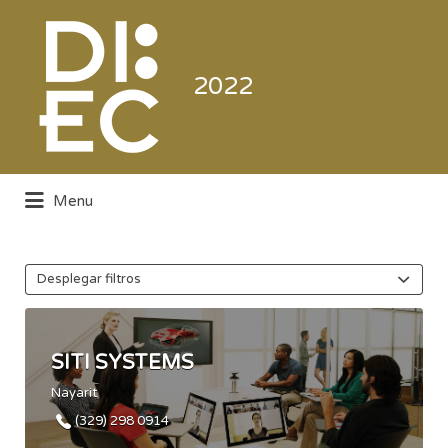
Buscar
por:
2022
Menu
Directorio de la Industria de la
Electrónica de Consumo y Comercial
Desplegar filtros
SITI SYSTEMS
Nayarit
(329) 298 0914