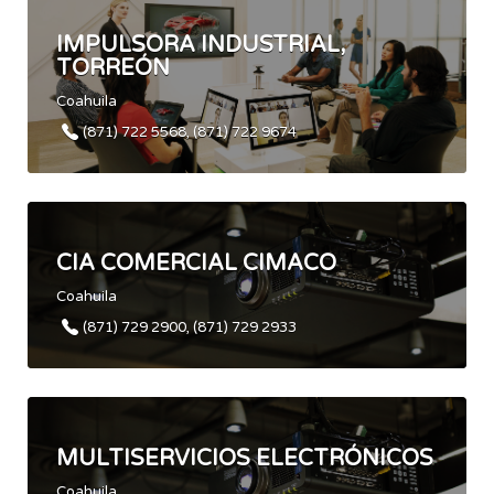
IMPULSORA INDUSTRIAL,
TORREÓN
Coahuila
(871) 722 5568, (871) 722 9674
CIA COMERCIAL CIMACO
Coahuila
(871) 729 2900, (871) 729 2933
MULTISERVICIOS ELECTRÓNICOS
Coahuila