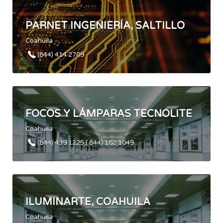
PARNET INGENIERÍA, SALTILLO
Coahuila
(844) 414 2709
FOCOS Y LÁMPARAS TECNOLITE
Coahuila
(844) 439 1225,( 844) 162 1049
ILUMINARTE, COAHUILA
Coahuila