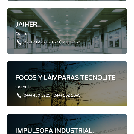
JAIHER
Coahuila
(871) 712 2767, (871) 712 6388
FOCOS Y LÁMPARAS TECNOLITE
Coahuila
(844) 439 1225,( 844) 162 1049
IMPULSORA INDUSTRIAL,