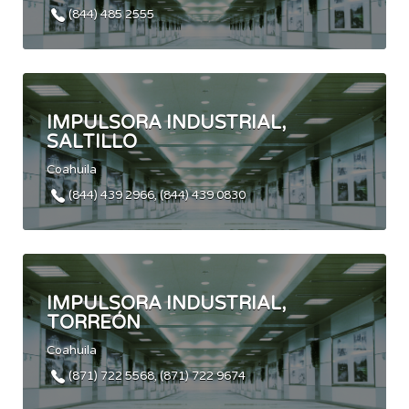
(844) 485 2555
IMPULSORA INDUSTRIAL,
SALTILLO
Coahuila
(844) 439 2966, (844) 439 0830
IMPULSORA INDUSTRIAL,
TORREÓN
Coahuila
(871) 722 5568, (871) 722 9674