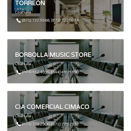
TORREÓN
Coahuila
(871) 722 5568, (871) 722 9674
BORBOLLA MUSIC STORE
Coahuila
(844) 412 4035, (844) 410 5890
CIA COMERCIAL CIMACO
Coahuila
(871) 729 2900, (871) 729 2933