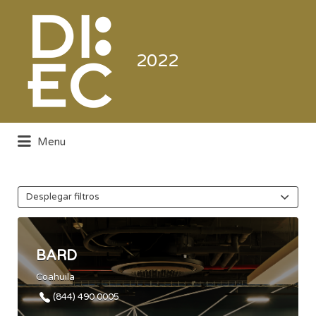
Buscar
por:
2022
Menu
Directorio de la Industria de la
Electrónica de Consumo y Comercial
Desplegar filtros
BARD
Coahuila
(844) 490 0005